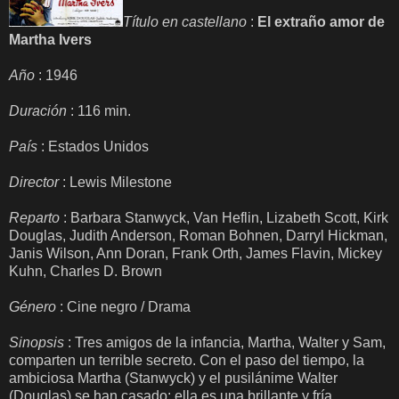
Título en castellano
:
El extraño amor de
Martha Ivers
Año
: 1946
Duración
: 116 min.
País
: Estados Unidos
Director
: Lewis Milestone
Reparto
: Barbara Stanwyck, Van Heflin, Lizabeth Scott, Kirk
Douglas, Judith Anderson, Roman Bohnen, Darryl Hickman,
Janis Wilson, Ann Doran, Frank Orth, James Flavin, Mickey
Kuhn, Charles D. Brown
Género
: Cine negro / Drama
Sinopsis
: Tres amigos de la infancia, Martha, Walter y Sam,
comparten un terrible secreto. Con el paso del tiempo, la
ambiciosa Martha (Stanwyck) y el pusilánime Walter
(Douglas) se han casado: ella es una brillante y fría