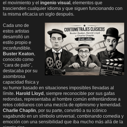
el movimiento y el
ingenio visual
, elementos que
trascienden cualquier idioma y que siguen funcionando con
la misma eficacia un siglo después.
Cada uno de
estos artistas
desarrolló un
estilo propio e
inconfundible.
Buster Keaton
,
conocido como
"cara de palo",
destacaba por su
asombrosa
capacidad física y
su humor basado en situaciones imposibles llevadas al
límite.
Harold Lloyd
, siempre reconocible por sus gafas
redondas, representaba al hombre común enfrentándose a
retos cotidianos con una mezcla de optimismo y temeridad.
Charlie Chaplin
, por su parte, convirtió a su icónico
vagabundo en un símbolo universal, combinando comedia y
emoción con una sensibilidad que iba mucho más allá de la