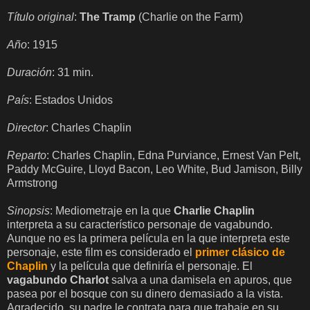
Título original
:
The Tramp
(Charlie on the Farm)
Año
: 1915
Duración
: 31 min.
País
: Estados Unidos
Director
: Charles Chaplin
Reparto
: Charles Chaplin, Edna Purviance, Ernest Van Pelt,
Paddy McGuire, Lloyd Bacon, Leo White, Bud Jamison, Billy
Armstrong
Sinopsis
: Mediometraje en la que
Charlie Chaplin
interpreta a su característico personaje de vagabundo.
Aunque no es la primera película en la que interpreta este
personaje, este film es considerado el
primer clásico de
Chaplin
y la película que definiría el personaje. El
vagabundo Charlot
salva a una damisela en apuros, que
pasea por el bosque con su dinero demasiado a la vista.
Agradecido, su padre le contrata para que trabaje en su