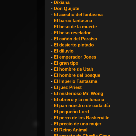
-
Dixiana
-
Don Quijote
-
El acecho del fantasma
-
El barco fantasma
-
El beso de la muerte
-
El beso revelador
-
El cañón del Paraíso
-
El desierto pintado
-
El diluvio
-
El emperador Jones
-
El gran tipo
-
El hombre de Utah
-
El hombre del bosque
-
El Imperio Fantasma
-
El juez Priest
-
El misterioso Mr. Wong
-
El obrero y la millonaria
-
El pan nuestro de cada día
-
El pequeño Lord
-
El perro de los Baskerville
-
El precio de una mujer
-
El Reino Animal
-
El secreto de Charlie Chan