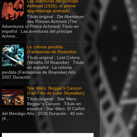
Las aventuras del príncipe
Achmed (1926), el primer
largometraje animado
Título original : Die Abenteuer
des Prinzen Achmed (The
Adventures of Prince Achmed) Título en
español : Las aventuras del príncipe
Achme...
La colonia perdida
(Fantasmas de Roanoke)
Título original : Lost Colony
(Wraiths Of Roanoke) Título
en español : La colonia
perdida (Fantasmas de Roanoke) Año :
2007 Duración ...
Star Wars: Beggar's Canyon
(Fan Film de Luke Skywalker)
Título original : Star Wars:
Beggar's Canyon Título en
español : Star Wars: El Cañón
del Mendigo Año : 2026 Duración : 40 min.
(4...