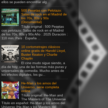
ellos se pueden encontrar alg...
500 Pesetas con Pelotazo:
Salas de rock en el Madrid de
los 70s, 80s y 90s
(Documental)
Título original : 500 Pesetas
con pelotazo: Salas de rock en el Madrid
de los 70s, 80s y 90s Año : 2025 Duración :
110 min. País : España ...
10 cortometrajes clásicos
online gratis de Harold Lloyd,
Buster Keaton y Charlie
Chaplin
El cine mudo sigue siendo, a
día de hoy, una de las formas más puras y
universales de comedia. Mucho antes de
los efectos digitales, los gu...
He-Man y los amos del
Universo, serie completa
online
Título original: He-Man and
The Masters of The Universe
Título en español: He-Man y los amos del
Universo (He-Man y los Masters del