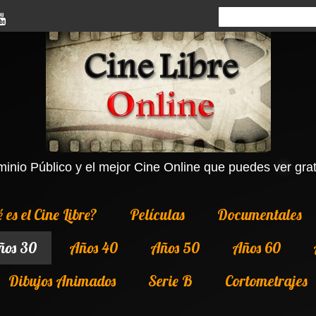
inio Público y el mejor Cine Online que puedes ver grati
 es el Cine Libre?
Películas
Documentales
ños 30
Años 40
Años 50
Años 60
Dibujos Animados
Serie B
Cortometrajes