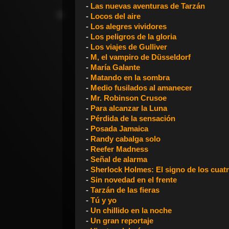
-
Las nuevas aventuras de Tarzán
-
Locos del aire
-
Los alegres vividores
-
Los peligros de la gloria
-
Los viajes de Gulliver
-
M, el vampiro de Düsseldorf
-
María Galante
-
Matando en la sombra
-
Medio fusilados al amanecer
-
Mr. Robinson Crusoe
-
P
ara alcanzar la Luna
-
Pérdida de la sensación
-
Posada Jamaica
-
Randy cabalga solo
-
Reefer Madness
-
Señal de alarma
-
Sherlock Holmes: El signo de los cuat
-
Sin novedad en el frente
-
Tarzán de las fieras
-
Tú y yo
-
Un chillido en la noche
-
Un gran reportaje