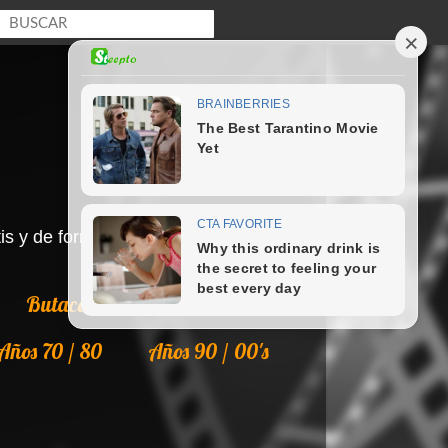
s y de forma legal en Internet.
Butaca
Colecciones
Años 70 / 80
Años 90 / 00's