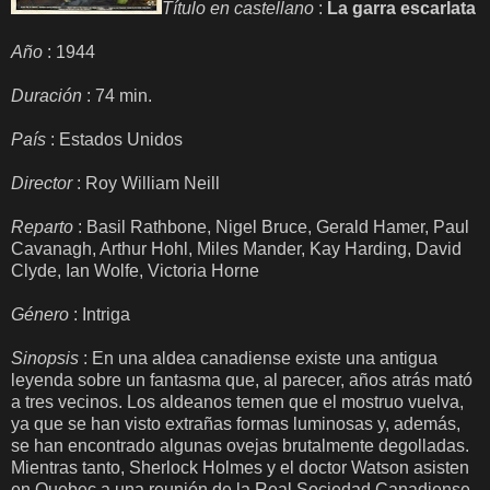
Título en castellano
:
La garra escarlata
Año
: 1944
Duración
: 74 min.
País
: Estados Unidos
Director
: Roy William Neill
Reparto
: Basil Rathbone, Nigel Bruce, Gerald Hamer, Paul
Cavanagh, Arthur Hohl, Miles Mander, Kay Harding, David
Clyde, Ian Wolfe, Victoria Horne
Género
: Intriga
Sinopsis
: En una aldea canadiense existe una antigua
leyenda sobre un fantasma que, al parecer, años atrás mató
a tres vecinos. Los aldeanos temen que el mostruo vuelva,
ya que se han visto extrañas formas luminosas y, además,
se han encontrado algunas ovejas brutalmente degolladas.
Mientras tanto, Sherlock Holmes y el doctor Watson asisten
en Quebec a una reunión de la Real Sociedad Canadiense