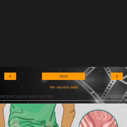
‹
›
Inicio
Ver versión web