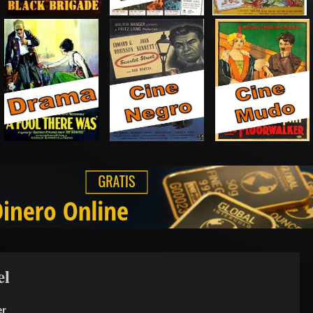
el
er