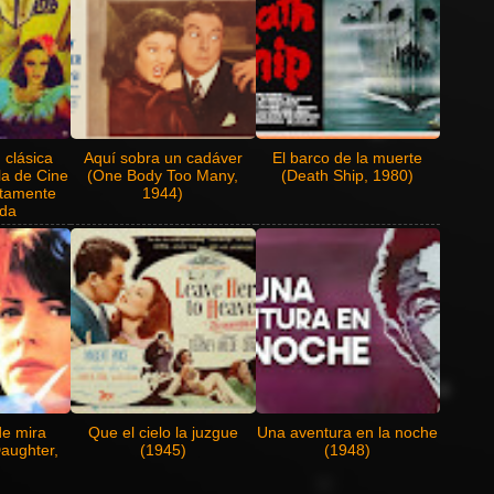
 clásica
Aquí sobra un cadáver
El barco de la muerte
la de Cine
(One Body Too Many,
(Death Ship, 1980)
tamente
1944)
ada
de mira
Que el cielo la juzgue
Una aventura en la noche
aughter,
(1945)
(1948)