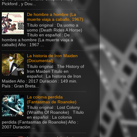
Pickford , y Dou...
De hombre a hombre (La
muerte viaja a caballo, 1967)
Título original : Da uomo a
uomo (Death Rides A Horse)
Título en español : De
hombre a hombre (La muerte viaja a
caballo) Año : 1967 ...
La historia de Iron Maiden
(Documental)
Título original : The History of
Iron Maiden Título en
español: La historia de Iron
Maiden Año : 2017 Duración : 149 min.
País : Gran Breta...
La colonia perdida
(Fantasmas de Roanoke)
Título original : Lost Colony
(Wraiths Of Roanoke) Título
en español : La colonia
perdida (Fantasmas de Roanoke) Año :
2007 Duración ...