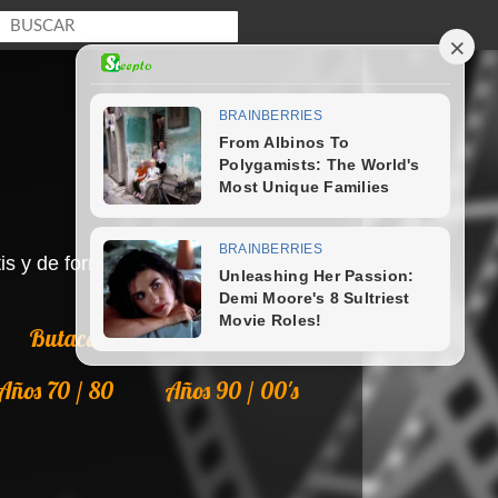
s y de forma legal en Internet.
Butaca
Colecciones
Años 70 / 80
Años 90 / 00's