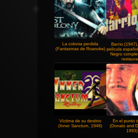
La colonia perdida
Barrio (1947),
(Fantasmas de Roanoke)
película españo
Negro comple
restaur
Víctima de su destino
En el punto 
(Inner Sanctum, 1948)
(Donato and D
1993)