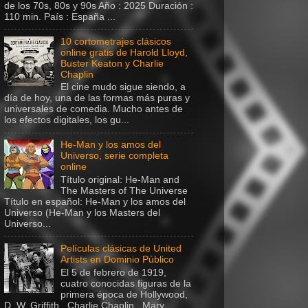
de los 70s, 80s y 90s Año : 2025 Duración :
110 min. País : España ...
10 cortometrajes clásicos
online gratis de Harold Lloyd,
Buster Keaton y Charlie
Chaplin
El cine mudo sigue siendo, a
día de hoy, una de las formas más puras y
universales de comedia. Mucho antes de
los efectos digitales, los gu...
He-Man y los amos del
Universo, serie completa
online
Título original: He-Man and
The Masters of The Universe
Título en español: He-Man y los amos del
Universo (He-Man y los Masters del
Universo...
Películas clásicas de United
Artists en Dominio Público
El 5 de febrero de 1919,
cuatro conocidas figuras de la
primera época de Hollywood,
D. W. Griffith , Charlie Chaplin , Mary