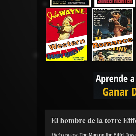
El hombre de la torre Eiff
Título original
:
The Man on the Eiffel Tow