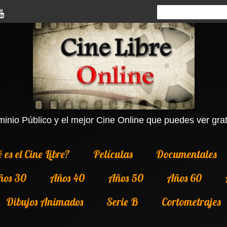
inio Público y el mejor Cine Online que puedes ver grati
 es el Cine Libre?
Películas
Documentales
ños 30
Años 40
Años 50
Años 60
Dibujos Animados
Serie B
Cortometrajes