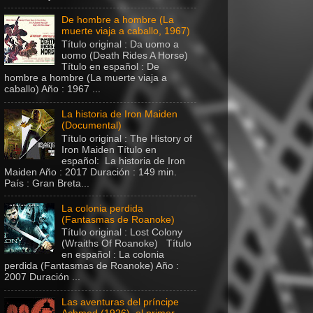
De hombre a hombre (La
muerte viaja a caballo, 1967)
Título original : Da uomo a
uomo (Death Rides A Horse)
Título en español : De
hombre a hombre (La muerte viaja a
caballo) Año : 1967 ...
La historia de Iron Maiden
(Documental)
Título original : The History of
Iron Maiden Título en
español: La historia de Iron
Maiden Año : 2017 Duración : 149 min.
País : Gran Breta...
La colonia perdida
(Fantasmas de Roanoke)
Título original : Lost Colony
(Wraiths Of Roanoke) Título
en español : La colonia
perdida (Fantasmas de Roanoke) Año :
2007 Duración ...
Las aventuras del príncipe