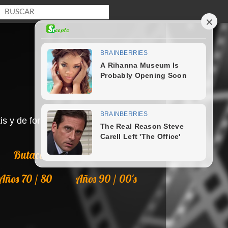
s y de forma legal en Internet.
Butaca
Colecciones
Años 70 / 80
Años 90 / 00's