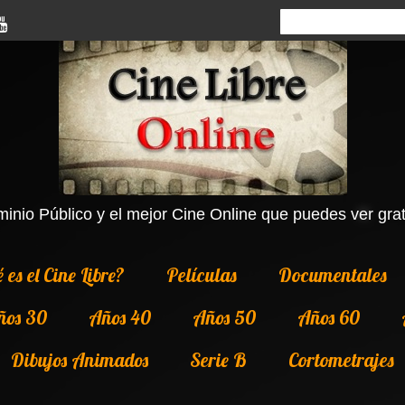
inio Público y el mejor Cine Online que puedes ver grati
 es el Cine Libre?
Películas
Documentales
ños 30
Años 40
Años 50
Años 60
Dibujos Animados
Serie B
Cortometrajes