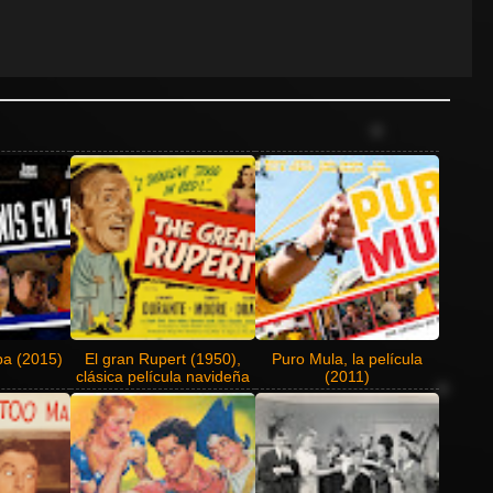
pa (2015)
El gran Rupert (1950),
Puro Mula, la película
clásica película navideña
(2011)