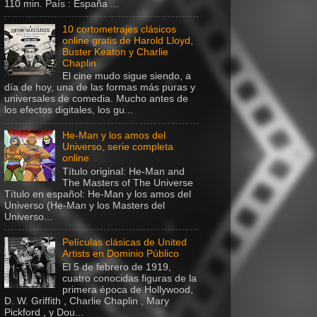
110 min. País : España ...
10 cortometrajes clásicos
online gratis de Harold Lloyd,
Buster Keaton y Charlie
Chaplin
El cine mudo sigue siendo, a
día de hoy, una de las formas más puras y
universales de comedia. Mucho antes de
los efectos digitales, los gu...
He-Man y los amos del
Universo, serie completa
online
Título original: He-Man and
The Masters of The Universe
Título en español: He-Man y los amos del
Universo (He-Man y los Masters del
Universo...
Películas clásicas de United
Artists en Dominio Público
El 5 de febrero de 1919,
cuatro conocidas figuras de la
primera época de Hollywood,
D. W. Griffith , Charlie Chaplin , Mary
Pickford , y Dou...