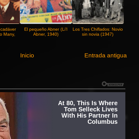
 cadáver
El pequeño Abner (Li'l
Los Tres Chiflados: Novio
o Many,
Abner, 1940)
sin novia (1947)
Inicio
Entrada antigua