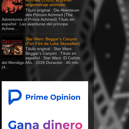
Achmed (1926), el primer
largometraje animado
Título original : Die Abenteuer
des Prinzen Achmed (The
Adventures of Prince Achmed) Título en
español : Las aventuras del príncipe
Achme...
Star Wars: Beggar's Canyon
(Fan Film de Luke Skywalker)
Título original : Star Wars:
Beggar's Canyon Título en
español : Star Wars: El Cañón
del Mendigo Año : 2026 Duración : 40 min.
(4...