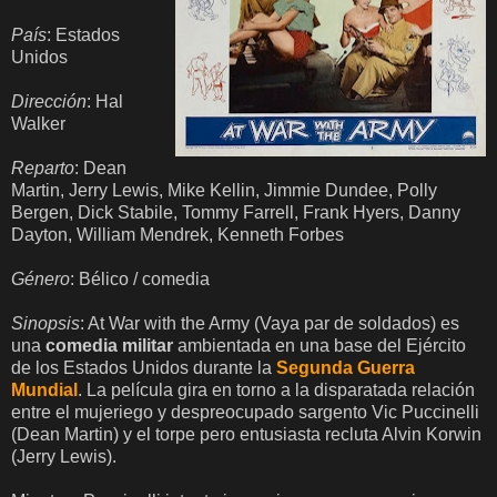
País
: Estados
Unidos
Dirección
: Hal
Walker
Reparto
: Dean
Martin, Jerry Lewis, Mike Kellin, Jimmie Dundee, Polly
Bergen, Dick Stabile, Tommy Farrell, Frank Hyers, Danny
Dayton, William Mendrek, Kenneth Forbes
Género
: Bélico / comedia
Sinopsis
: At War with the Army (Vaya par de soldados) es
una
comedia militar
ambientada en una base del Ejército
de los Estados Unidos durante la
Segunda Guerra
Mundial
. La película gira en torno a la disparatada relación
entre el mujeriego y despreocupado sargento Vic Puccinelli
(Dean Martin) y el torpe pero entusiasta recluta Alvin Korwin
(Jerry Lewis).