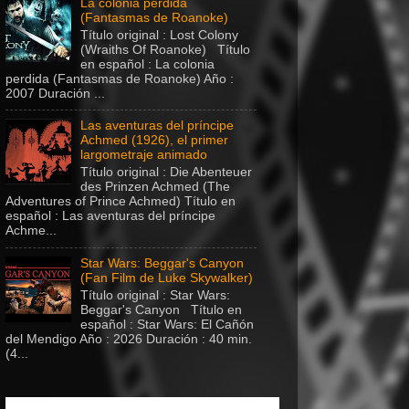
La colonia perdida
(Fantasmas de Roanoke)
Título original : Lost Colony
(Wraiths Of Roanoke) Título
en español : La colonia
perdida (Fantasmas de Roanoke) Año :
2007 Duración ...
Las aventuras del príncipe
Achmed (1926), el primer
largometraje animado
Título original : Die Abenteuer
des Prinzen Achmed (The
Adventures of Prince Achmed) Título en
español : Las aventuras del príncipe
Achme...
Star Wars: Beggar's Canyon
(Fan Film de Luke Skywalker)
Título original : Star Wars:
Beggar's Canyon Título en
español : Star Wars: El Cañón
del Mendigo Año : 2026 Duración : 40 min.
(4...