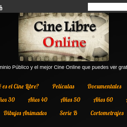
inio Público y el mejor Cine Online que puedes ver grati
 es el Cine Libre?
Películas
Documentales
ños 30
Años 40
Años 50
Años 60
Dibujos Animados
Serie B
Cortometrajes