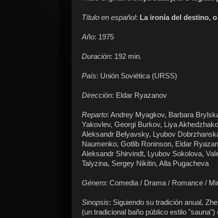
Título en español
:
La ironía del destino, 
Año
: 1975
Duración
: 192 min.
País
: Unión Soviética (URSS)
Dirección
: Eldar Ryazanov
Reparto
: Andrey Myagkov, Barbara Brylska
Yakovlev, Georgi Burkov, Liya Akhedzhako
Aleksandr Belyavsky, Lyubov Dobrzhansk
Naumenko, Gotlib Roninson, Eldar Ryazan
Aleksandr Shirvindt, Lyubov Sokolova, Val
Talyzina, Sergey Nikitin, Alla Pugacheva
Género
: Comedia / Drama / Romance / Min
Sinopsis
: Siguiendo su tradición anual, Z
(un tradicional baño público estilo "sauna