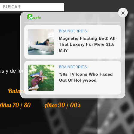
s y de forma legal en Internet.
Butaca
Colecciones
Años 70 / 80
Años 90 / 00's