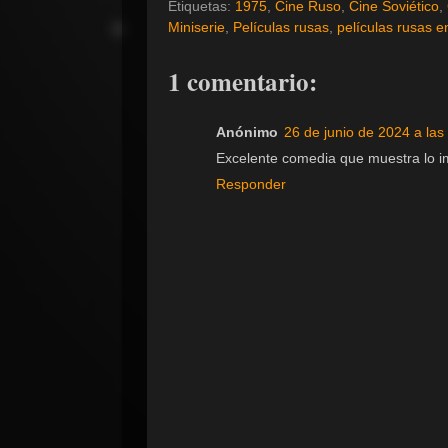
Etiquetas:
1975
,
Cine Ruso
,
Cine Soviético
,
Miniserie
,
Películas rusas
,
películas rusas e
1 comentario:
Anónimo
26 de junio de 2024 a las
Excelente comedia que muestra lo im
Responder