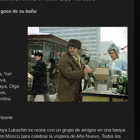
o goce de su baño
, Yuri
va,
aya, Olga
ov,
entina
iserie
henya Lukashin se reúne con un grupo de amigos en una banya
") en Moscú para celebrar la víspera de Año Nuevo. Todos los