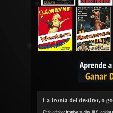
La ironía del destino, o g
Título original
:
Ironiya sudby, ili S legkim