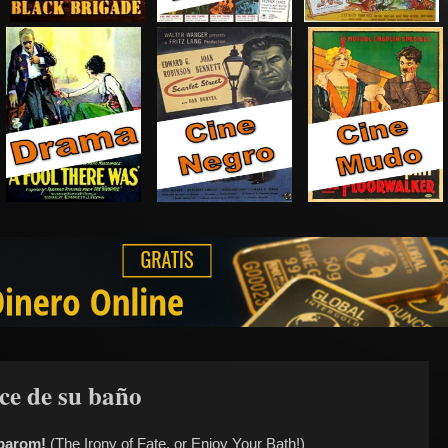
oce de su baño
 parom!
(The Irony of Fate, or Enjoy Your Bath!)