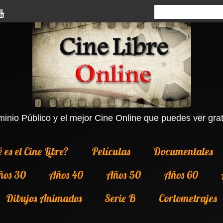
inio Público y el mejor Cine Online que puedes ver grati
 es el Cine Libre?
Películas
Documentales
ños 30
Años 40
Años 50
Años 60
Dibujos Animados
Serie B
Cortometrajes