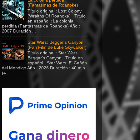
La colonia perdida
(Fantasmas de Roanoke)
Título original : Lost Colony
(Wraiths Of Roanoke) Título
en español : La colonia
perdida (Fantasmas de Roanoke) Año :
2007 Duración ...
Star Wars: Beggar's Canyon
(Fan Film de Luke Skywalker)
Título original : Star Wars:
Beggar's Canyon Título en
español : Star Wars: El Cañón
del Mendigo Año : 2026 Duración : 40 min.
(4...