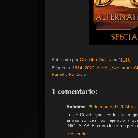
Publicado por
CineLibreOnline
en
18:31
Etiquetas:
1984
,
2022
,
Acción
,
Aventuras
,
Ci
Fanedit
,
Fantasía
1 comentario:
Anónimo
29 de marzo de 2024 a la
La de David Lynch es la que mejor 
armas sónicas, por ejemplo ) que
INIGUALABLE, como los otros persona
Responder