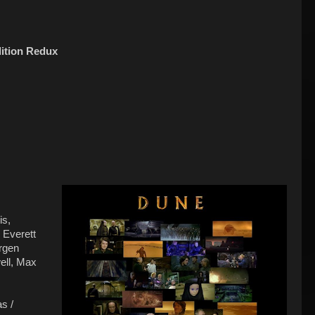
dition Redux
is,
 Everett
ürgen
ell, Max
as /