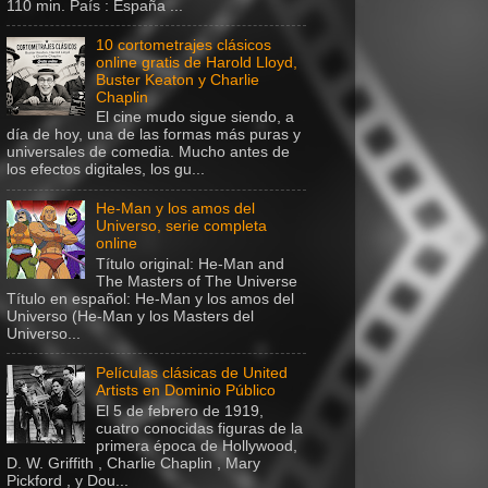
110 min. País : España ...
10 cortometrajes clásicos
online gratis de Harold Lloyd,
Buster Keaton y Charlie
Chaplin
El cine mudo sigue siendo, a
día de hoy, una de las formas más puras y
universales de comedia. Mucho antes de
los efectos digitales, los gu...
He-Man y los amos del
Universo, serie completa
online
Título original: He-Man and
The Masters of The Universe
Título en español: He-Man y los amos del
Universo (He-Man y los Masters del
Universo...
Películas clásicas de United
Artists en Dominio Público
El 5 de febrero de 1919,
cuatro conocidas figuras de la
primera época de Hollywood,
D. W. Griffith , Charlie Chaplin , Mary
Pickford , y Dou...