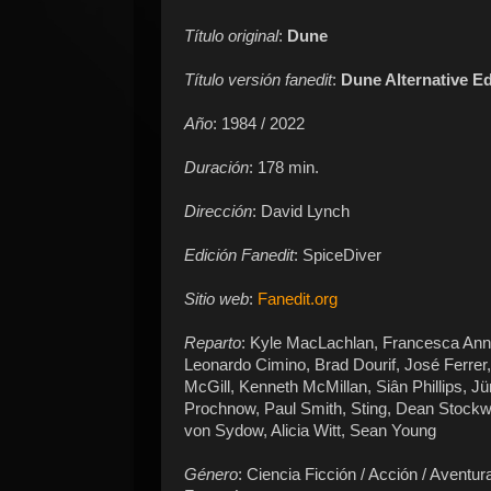
Título original
:
Dune
Título versión fanedit
:
Dune Alternative E
Año
: 1984 / 2022
Duración
: 178 min.
Dirección
: David Lynch
Edición Fanedit
: SpiceDiver
Sitio web
:
Fanedit.org
Reparto
: Kyle MacLachlan, Francesca Ann
Leonardo Cimino, Brad Dourif, José Ferrer,
McGill, Kenneth McMillan, Siân Phillips, J
Prochnow, Paul Smith, Sting, Dean Stockw
von Sydow, Alicia Witt, Sean Young
Género
: Ciencia Ficción / Acción / Aventur