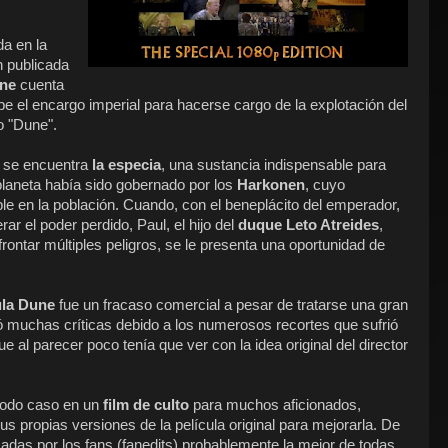
a en la
n publicada
une
cuenta
ibe el encargo imperial para hacerse cargo de la explotación del
o "Dune".
e se encuentra
la especia
, una sustancia indispensable para
planeta había sido gobernado por los
Harkonen
, cuyo
le en la población. Cuando, con el beneplácito del emperador,
ar el poder perdido, Paul, el hijo del
duque Leto Atreides
,
afrontar múltiples peligros, se le presenta una oportunidad de
ula Dune
fue un fracaso comercial a pesar de tratarse una gran
ió muchas críticas debido a los numerosos recortes que sufrió
que al parecer poco tenía que ver con la idea original del director
 todo caso en un
film de culto
para muchos aficionados,
s propias versiones de la película original para mejorarla. De
zadas por los fans (fanedits) probablemente la mejor de todas