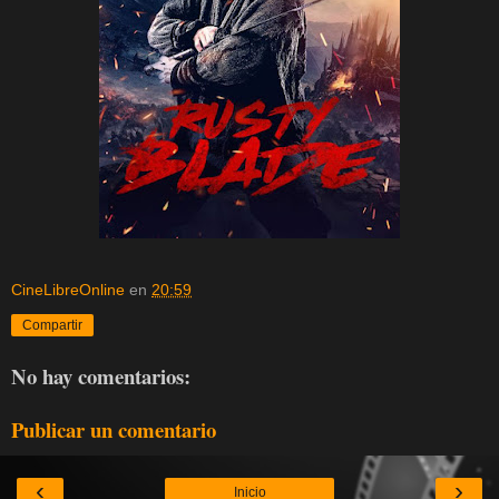
CineLibreOnline
en
20:59
Compartir
No hay comentarios:
Publicar un comentario
‹
›
Inicio