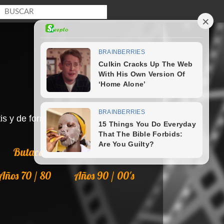
s y de forma legal en Internet.
Butaca
Colecciones
Años 70 / 80
Años 90 / 00's