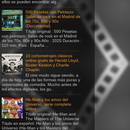
ellos se pueden encontrar alg...
500 Pesetas con Pelotazo:
Salas de rock en el Madrid de
los 70s, 80s y 90s
(Documental)
Título original : 500 Pesetas
con pelotazo: Salas de rock en el Madrid
de los 70s, 80s y 90s Año : 2025 Duración :
110 min. País : España ...
10 cortometrajes clásicos
online gratis de Harold Lloyd,
Buster Keaton y Charlie
Chaplin
El cine mudo sigue siendo, a
día de hoy, una de las formas más puras y
universales de comedia. Mucho antes de
los efectos digitales, los gu...
He-Man y los amos del
Universo, serie completa
online
Título original: He-Man and
The Masters of The Universe
Título en español: He-Man y los amos del
Universo (He-Man y los Masters del