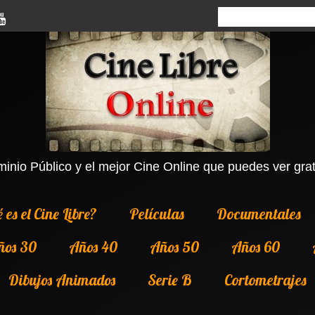
inio Público y el mejor Cine Online que puedes ver grati
 es el Cine Libre?
Películas
Documentales
ños 30
Años 40
Años 50
Años 60
Dibujos Animados
Serie B
Cortometrajes