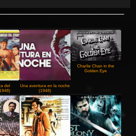
Charlie Chan in the
Golden Eye
a del
Una aventura en la noche
(1948)
(1948)