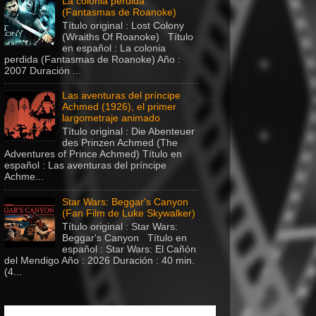
La colonia perdida
(Fantasmas de Roanoke)
Título original : Lost Colony
(Wraiths Of Roanoke) Título
en español : La colonia
perdida (Fantasmas de Roanoke) Año :
2007 Duración ...
Las aventuras del príncipe
Achmed (1926), el primer
largometraje animado
Título original : Die Abenteuer
des Prinzen Achmed (The
Adventures of Prince Achmed) Título en
español : Las aventuras del príncipe
Achme...
Star Wars: Beggar's Canyon
(Fan Film de Luke Skywalker)
Título original : Star Wars:
Beggar's Canyon Título en
español : Star Wars: El Cañón
del Mendigo Año : 2026 Duración : 40 min.
(4...